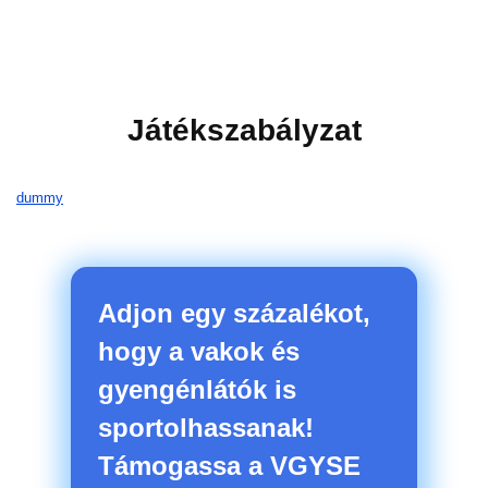
Játékszabályzat
dummy
Adjon egy százalékot,
hogy a vakok és
gyengénlátók is
sportolhassanak!
Támogassa a VGYSE