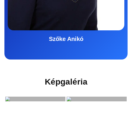
Szőke Anikó
Képgaléria