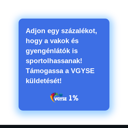
Adjon egy százalékot,
hogy a vakok és
gyengénlátók is
sportolhassanak!
Támogassa a VGYSE
küldetését!